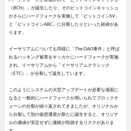
s
（BCH）」が誕生したり、そのビットコインキャッシュ
R
a
がさらにハードフォークを実施して「ビットコインSV」
t
と「ビットコインABC」に分裂したりといった経緯があ
i
n
ります。
g
s
イーサリアムについても同様に「The DAO事件」と呼ば
（
ワ
れるハッキング被害をキッカケにハードフォークが実施
イ
され、イーサリアムから「イーサリアムクラシック
ス
レ
（ETC）」が分裂して誕生しています。
ー
テ
ィ
このようにシステムの大型アップデートが必要な場面に
ン
なると一般的にハードフォークが用いられてブロックチ
グ
ス
ェーンの分裂が繰り返されてきましたが、オリジナルか
）
ら分裂して別の仮想通貨が新たに誕生すると、オリジナ
社
」
ルの価値が安定せずに価格が毀損するリスクがありま
の
す。