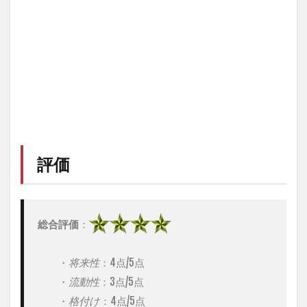
ン
ト
ラ
ク
ト
の
証
明
機
能
を
実
評価
装
＞
3.0.4
＜
総合評価
：
I
C
O
　　・
将来性
：4点/5点

参
　　・
流動性
：3点/5点

加
者
　　・
格付け
：4点/5点
