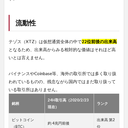
流動性
テゾス（XTZ）は仮想通貨全体の中で
22位前後の出来高
となるため、出来高からみる相対的な価値はそれほど高
いとは言えません。
バイナンスやCoinbase等、海外の取引所では多く取り扱
われているものの、残念ながら国内ではまだ取り扱って
いる取引所はありません。
24H取引高（2020/2/23
銘柄
ランク
現在）
ビットコイン
出来高 第2
約 4兆円前後
（BTC）
位