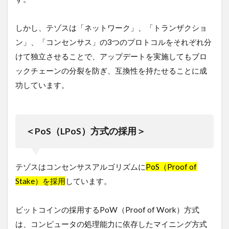
格
付
け
しかし、テゾスは「ネットワーク」、「トランザクショ
評
価
ン」、「コンセンサス」の3つのプロトコルをそれぞれ分
けて独立させることで、アップデートを実施してもブロ
5.0.2
仮
ックチェーンの分裂を防ぎ、互換性を持たせることに成
想
功しています。
通
貨
評
価
機
＜PoS（LPoS）方式の採用＞
関
「
D
P
テゾスはコンセンサスアルゴリズムに
PoS（Proof of
R
Stake）を採用
しています。
a
t
i
ビットコインの採用するPoW（Proof of Work）方式
n
g
は、コンピュータの処理能力に依存したマイニング方式