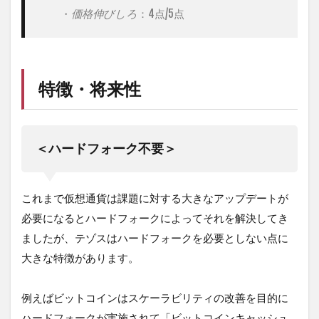
に
　　・
価格伸びしろ
よ
る
集
団
訴
訟
特徴・将来性
＞
4
流
＜ハードフォーク不要＞
動
性
5
これまで仮想通貨は課題に対する大きなアップデートが
格
付
必要になるとハードフォークによってそれを解決してき
け
ましたが、テゾスはハードフォークを必要としない点に
5.0.1
大きな特徴があります。
「
W
e
例えばビットコインはスケーラビリティの改善を目的に
i
s
ハードフォークが実施されて「ビットコインキャッシュ