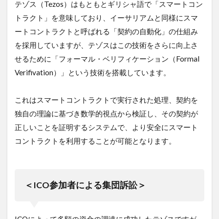
推
テゾス（Tezos）はもともとギリシャ語で「スマートコン
移
トラクト」を意味しており、イーサリアムと同様にスマ
＞
ートコントラクトと呼ばれる「契約の自動化」の仕組み
7
を採用していますが、テゾスはこの技術をさらに向上さ
ま
と
せるために「フォーマル・ベリフィケーション（Formal
め
Verifivation）」という技術を搭載しています。
8
テ
これはスマートコントラクトで実行された処理、契約を
ゾ
ス
独自の理論に基づき数学的視点から検証し、その契約が
を
正しいことを証明するシステムで、より安全にスマート
購
入
コントラクトを利用することが可能となります。
で
き
る
取
＜ICO参加者による集団訴訟＞
引
所
ICOによって多額の資金の調達に成功したテゾスですが、