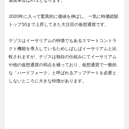
＜
P
o
2020年に入って驚異的に価値を伸ばし、一気に時価総額
S
トップ10まで上昇してきた大注目の仮想通貨です。
（
L
P
テゾスはイーサリアムの特徴でもあるスマートコントラ
o
S
クト機能を導入しているためしばしばイーサリアムと比
）
較されますが、テゾスは独自の仕組みにてイーサリアム
方
式
や他の仮想通貨の弱点を補っており、仮想通貨で一般的
の
な「ハードフォーク」と呼ばれるアップデートを必要と
採
用
しないところに大きな特徴があります。
＞
3.0.3
＜
ス
マ
ー
ト
コ