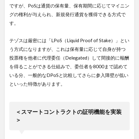
」
ですが、PoSは通貨の保有量、保有期間に応じてマイニン
の
グの権利が与えられ、新規発行通貨を獲得できる方式で
格
付
す。
け
評
価
テゾスは厳密には「LPoS（Liquid Proof of Stake）」とい
6
う方式になりますが、これは保有量に応じて自身が持つ
価
投票権を他者に代理委任（Delegated）して間接的に報酬
格
を得ることができる仕組みで、委任者を8000まで認めて
の
推
いる分、一般的なDPoSと比較してさらに参入障壁が低い
移
といった特徴があります。
と
伸
び
し
ろ
＜スマートコントラクトの証明機能を実装
6.0.1
＞
＜
価
格