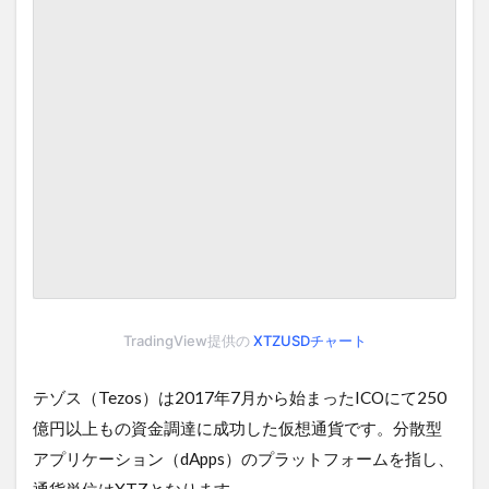
価
3
特
徴
・
将
来
性
3.0.1
＜
ハ
ー
ド
フ
ォ
TradingView提供の
XTZUSDチャート
ー
ク
テゾス（Tezos）は2017年7月から始まったICOにて250
不
要
億円以上もの資金調達に成功した仮想通貨です。分散型
＞
アプリケーション（dApps）のプラットフォームを指し、
3.0.2
通貨単位はXTZとなります。