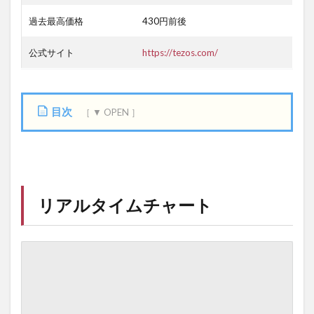
過去最高価格
430円前後
公式サイト
https://tezos.com/
目次
1
リ
ア
ル
タ
リアルタイムチャート
イ
ム
チ
ャ
ー
ト
2
評