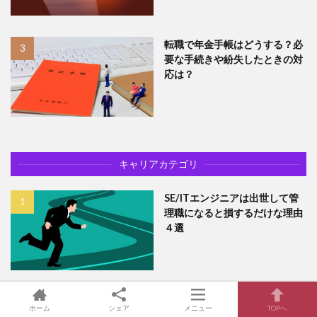
転職で年金手帳はどうする？必
要な手続きや紛失したときの対
応は？
キャリアカテゴリ
SE/ITエンジニアは出世して管
理職になると損するだけな理由
４選
【体験談】AWSソリューション
ホーム
シェア
メニュー
TOPへ
アーキテクト–アソシエイトの