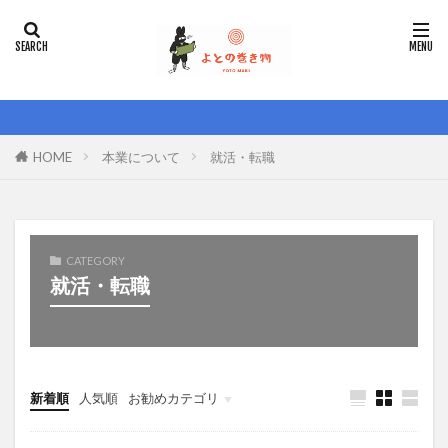
HOME
本業について
就活・転職
CATEGORY
就活・転職
新着順
人気順
お勧めカテゴリ
就活・転職
こぼれ話
お金のはなし
キャリア
仮想通貨