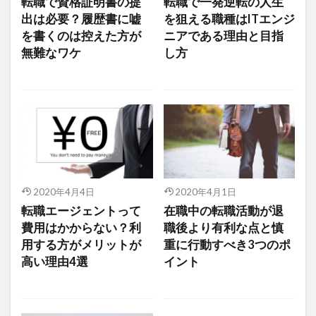
転職で資格証明書の提
転職で一発逆転の人生
出は必要？履歴書に嘘
を狙える職種はITエンジ
を書くのは控えた方が
ニアである理由と目指
無難なワケ
し方
2020年4月4日
2020年4月1日
転職エージェントって
在職中の転職活動が退
費用はかからない？利
職後より有利な点と慎
用する方がメリットが
重に行動すべき3つのポ
高い理由4選
イント