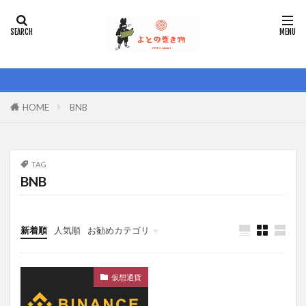
HOME
BNB
TAG
BNB
新着順
人気順
お勧めカテゴリ
就活・転職
こぼれ話
お金のはなし
キャリア
仮想通貨
仮想通貨